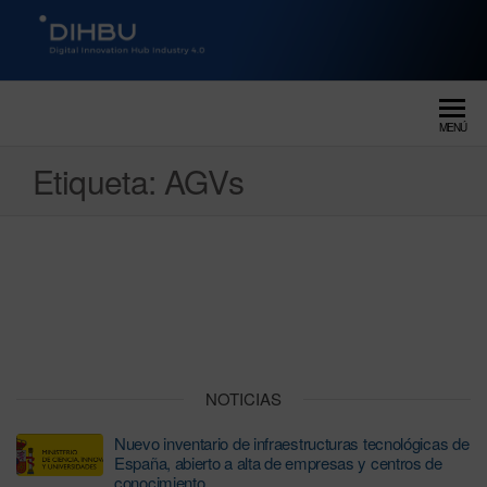
DIGITAL INNOVATION HUB
dihbu – ecosistema para la
digitalización industrial
INDUSTRY 4.0
MENÚ
Etiqueta:
AGVs
NOTICIAS
Nuevo inventario de infraestructuras tecnológicas de
España, abierto a alta de empresas y centros de
conocimiento