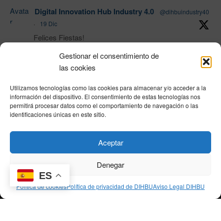
Avata
Digital Innovation Hub Industry 4.0
@dihbuindustry40
r
·
19 Dic
Felices Fiestas!
Gestionar el consentimiento de
las cookies
1
Twitter
Utilizamos tecnologías como las cookies para almacenar y/o acceder a la
Load More
información del dispositivo. El consentimiento de estas tecnologías nos
permitirá procesar datos como el comportamiento de navegación o las
identificaciones únicas en este sitio.
Política de privacidad
|
Aviso Legal
|
Política de cookies
|
DNSH
|
Trabaja con
Aceptar
nosotros
|
HOME
Privacy Policy
|
Legal Notice
|
Cookies Policy
|
DNSH
|
Home
Denegar
ES
Política de cookies
Política de privacidad de DIHBU
Aviso Legal DIHBU
© DIHBU 2026