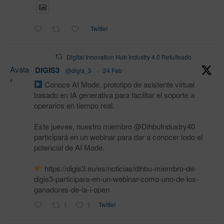
Twitter
Digital Innovation Hub Industry 4.0 Retuiteado
Avata
DIGIS3
@digis_3
·
24 Feb
r
Conoce AI Mode, prototipo de asistente virtual
basado en IA generativa para facilitar el soporte a
operarios en tiempo real.
Este jueves, nuestro miembro @DihbuIndustry40
participará en un webinar para dar a conocer todo el
potencial de AI Mode.
https://digis3.eu/es/noticias/dihbu-miembro-de-
digis3-participara-en-un-webinar-como-uno-de-los-
ganadores-de-la-i-open
1
1
Twitter