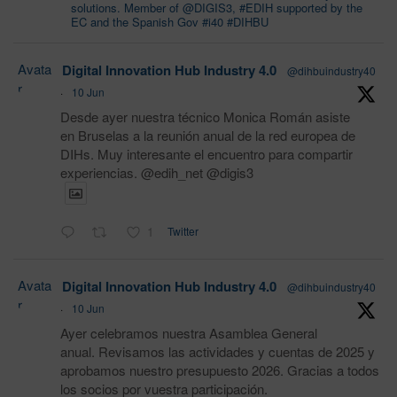
solutions. Member of @DIGIS3, #EDIH supported by the
EC and the Spanish Gov #i40 #DIHBU
Avata
Digital Innovation Hub Industry 4.0
@dihbuindustry40
r
·
10 Jun
Desde ayer nuestra técnico Monica Román asiste
en Bruselas a la reunión anual de la red europea de
DIHs. Muy interesante el encuentro para compartir
experiencias. @edih_net @digis3
1
Twitter
Avata
Digital Innovation Hub Industry 4.0
@dihbuindustry40
r
·
10 Jun
Ayer celebramos nuestra Asamblea General
anual. Revisamos las actividades y cuentas de 2025 y
aprobamos nuestro presupuesto 2026. Gracias a todos
los socios por vuestra participación.