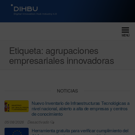
DIGITAL INNOVATION HUB
dihbu – ecosistema para la
digitalización industrial
INDUSTRY 4.0
MENÚ
Etiqueta:
agrupaciones
empresariales innovadoras
NOTICIAS
Nuevo Inventario de Infraestructuras Tecnológicas a
nivel nacional, abierto a alta de empresas y centros
de conocimiento
05/08/2026
Desactivado
Herramienta gratuita para verificar cumplimiento del