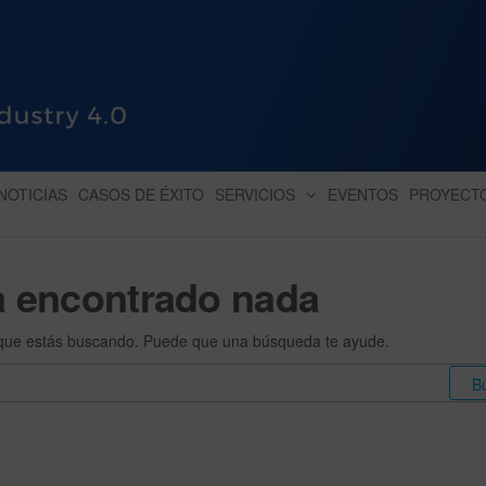
HUB INDUSTRY 4.0
dihbu – ecosistema para la digitaliz
NOTICIAS
CASOS DE ÉXITO
SERVICIOS
EVENTOS
PROYECT
a encontrado nada
que estás buscando. Puede que una búsqueda te ayude.