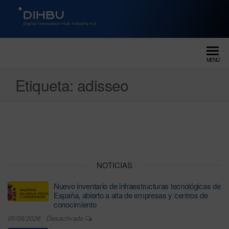
DIGITAL INNOVATION HUB
dihbu – ecosistema para la
digitalización industrial
INDUSTRY 4.0
MENÚ
Etiqueta:
adisseo
NOTICIAS
Nuevo inventario de infraestructuras tecnológicas de
España, abierto a alta de empresas y centros de
conocimiento
05/08/2026
Desactivado