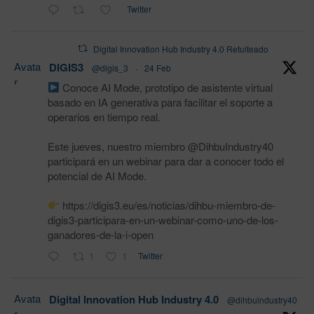
Twitter
Digital Innovation Hub Industry 4.0 Retuiteado
Avata
DIGIS3
@digis_3
·
24 Feb
r
Conoce AI Mode, prototipo de asistente virtual
basado en IA generativa para facilitar el soporte a
operarios en tiempo real.
Este jueves, nuestro miembro @DihbuIndustry40
participará en un webinar para dar a conocer todo el
potencial de AI Mode.
https://digis3.eu/es/noticias/dihbu-miembro-de-
digis3-participara-en-un-webinar-como-uno-de-los-
ganadores-de-la-i-open
1
1
Twitter
Avata
Digital Innovation Hub Industry 4.0
@dihbuindustry40
r