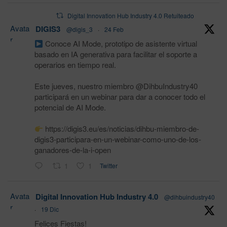
Digital Innovation Hub Industry 4.0 Retuiteado
Avata
DIGIS3
@digis_3
·
24 Feb
r
Conoce AI Mode, prototipo de asistente virtual
basado en IA generativa para facilitar el soporte a
operarios en tiempo real.
Este jueves, nuestro miembro @DihbuIndustry40
participará en un webinar para dar a conocer todo el
potencial de AI Mode.
https://digis3.eu/es/noticias/dihbu-miembro-de-
digis3-participara-en-un-webinar-como-uno-de-los-
ganadores-de-la-i-open
1
1
Twitter
Avata
Digital Innovation Hub Industry 4.0
@dihbuindustry40
r
·
19 Dic
Felices Fiestas!