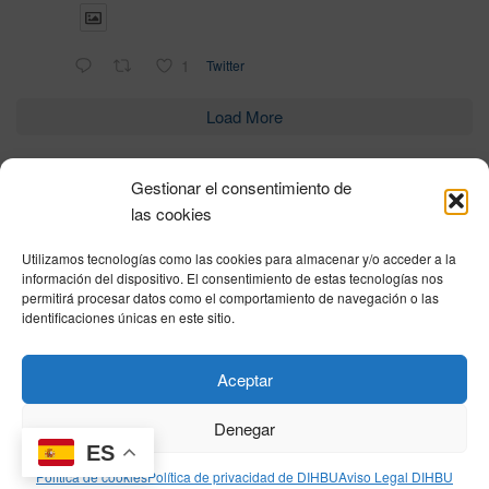
1
Twitter
Load More
Gestionar el consentimiento de
Política de privacidad
|
Aviso Legal
|
Política de cookies
|
DNSH
|
Trabaja con
las cookies
nosotros
|
HOME
Utilizamos tecnologías como las cookies para almacenar y/o acceder a la
Privacy Policy
|
Legal Notice
|
Cookies Policy
|
DNSH
|
Home
información del dispositivo. El consentimiento de estas tecnologías nos
permitirá procesar datos como el comportamiento de navegación o las
identificaciones únicas en este sitio.
© DIHBU 2026
Aceptar
Denegar
ES
Política de cookies
Política de privacidad de DIHBU
Aviso Legal DIHBU