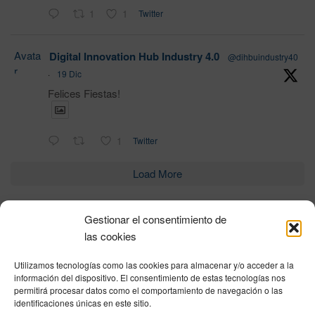
1
1
Twitter
Avata
Digital Innovation Hub Industry 4.0
@dihbuindustry40
r
·
19 Dic
Felices Fiestas!
1
Twitter
Load More
Gestionar el consentimiento de
Política de privacidad
|
Aviso Legal
|
Política de cookies
|
DNSH
|
Trabaja con
las cookies
nosotros
|
HOME
Utilizamos tecnologías como las cookies para almacenar y/o acceder a la
Privacy Policy
|
Legal Notice
|
Cookies Policy
|
DNSH
|
Home
información del dispositivo. El consentimiento de estas tecnologías nos
permitirá procesar datos como el comportamiento de navegación o las
identificaciones únicas en este sitio.