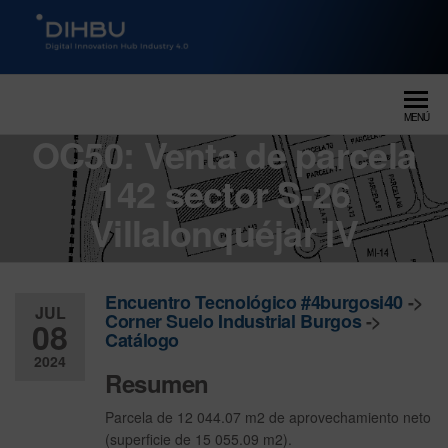
DIGITAL INNOVATION HUB
dihbu – ecosistema para la
digitalización industrial
INDUSTRY 4.0
MENÚ
OC50: Venta de parcela
142 sector S-26
Villalonquéjar IV
Encuentro Tecnológico #4burgosi40
->
JUL
Corner Suelo Industrial Burgos
->
08
Catálogo
2024
Resumen
Desactiv
Parcela de 12 044.07 m2 de aprovechamiento neto
ado
(superficie de 15 055.09 m2).