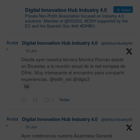
Digital Innovation Hub Industry 4.0
Seguir
Private Non-Profit Association focused on Industry 4.0
solutions. Member of @DIGIS3, #EDIH supported by the
EC and the Spanish Gov #i40 #DIHBU
Avata
Digital Innovation Hub Industry 4.0
@dihbuindustry40
r
·
10 Jun
Desde ayer nuestra técnico Monica Román asiste
en Bruselas a la reunión anual de la red europea de
DIHs. Muy interesante el encuentro para compartir
experiencias. @edih_net @digis3
1
Twitter
Avata
Digital Innovation Hub Industry 4.0
@dihbuindustry40
r
·
10 Jun
Ayer celebramos nuestra Asamblea General