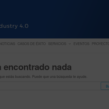
HUB INDUSTRY 4.0
dihbu – ecosistema para la digitaliz
NOTICIAS
CASOS DE ÉXITO
SERVICIOS
EVENTOS
PROYECT
a encontrado nada
que estás buscando. Puede que una búsqueda te ayude.