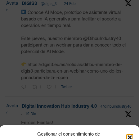
Avata
DIGIS3
@digis_3
·
24 Feb
r
Conoce AI Mode, prototipo de asistente virtual
basado en IA generativa para facilitar el soporte a
operarios en tiempo real.
Este jueves, nuestro miembro @DihbuIndustry40
participará en un webinar para dar a conocer todo el
potencial de AI Mode.
https://digis3.eu/es/noticias/dihbu-miembro-de-
digis3-participara-en-un-webinar-como-uno-de-los-
ganadores-de-la-i-open
1
1
Twitter
Avata
Digital Innovation Hub Industry 4.0
@dihbuindustry40
r
·
19 Dic
Felices Fiestas!
Gestionar el consentimiento de