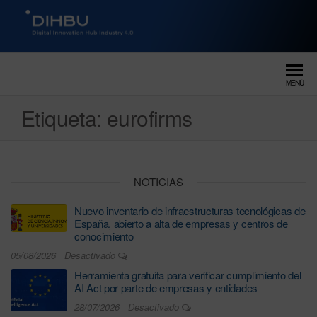
DIGITAL INNOVATION HUB
dihbu – ecosistema para la
digitalización industrial
INDUSTRY 4.0
MENÚ
Etiqueta:
eurofirms
NOTICIAS
Nuevo inventario de infraestructuras tecnológicas de
España, abierto a alta de empresas y centros de
conocimiento
05/08/2026
Desactivado
Herramienta gratuita para verificar cumplimiento del
AI Act por parte de empresas y entidades
28/07/2026
Desactivado