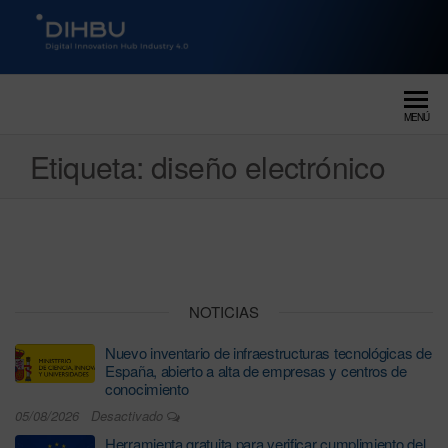
DIGITAL INNOVATION HUB
dihbu – ecosistema para la
digitalización industrial
INDUSTRY 4.0
MENÚ
Etiqueta:
diseño electrónico
NOTICIAS
Nuevo inventario de infraestructuras tecnológicas de
España, abierto a alta de empresas y centros de
conocimiento
05/08/2026
Desactivado
Herramienta gratuita para verificar cumplimiento del