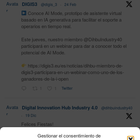
Avata
DIGIS3
@digis_3
·
24 Feb
r
Conoce AI Mode, prototipo de asistente virtual
basado en IA generativa para facilitar el soporte a
operarios en tiempo real.
Este jueves, nuestro miembro @DihbuIndustry40
participará en un webinar para dar a conocer todo el
potencial de AI Mode.
https://digis3.eu/es/noticias/dihbu-miembro-de-
digis3-participara-en-un-webinar-como-uno-de-los-
ganadores-de-la-i-open
1
1
Twitter
Avata
Digital Innovation Hub Industry 4.0
@dihbuindustry40
r
·
19 Dic
Felices Fiestas!
Gestionar el consentimiento de