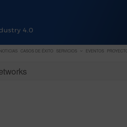
HUB INDUSTRY 4.0
dihbu – ecosistema para la digitaliz
NOTICIAS
CASOS DE ÉXITO
SERVICIOS
EVENTOS
PROYECT
etworks