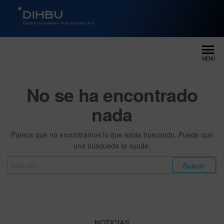
DIGITAL INNOVATION HUB
dihbu – ecosistema para la
digitalización industrial
INDUSTRY 4.0
MENÚ
No se ha encontrado
nada
Parece que no encontramos lo que estás buscando. Puede que
una búsqueda te ayude.
NOTICIAS