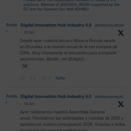
solutions. Member of @DIGIS3, #EDIH supported by the
EC and the Spanish Gov #i40 #DIHBU
Avata
Digital Innovation Hub Industry 4.0
@dihbuindustry40
r
·
10 Jun
Desde ayer nuestra técnico Monica Román asiste
en Bruselas a la reunión anual de la red europea de
DIHs. Muy interesante el encuentro para compartir
experiencias. @edih_net @digis3
1
Twitter
Avata
Digital Innovation Hub Industry 4.0
@dihbuindustry40
r
·
10 Jun
Ayer celebramos nuestra Asamblea General
anual. Revisamos las actividades y cuentas de 2025 y
aprobamos nuestro presupuesto 2026. Gracias a todos
los socios por vuestra participación.