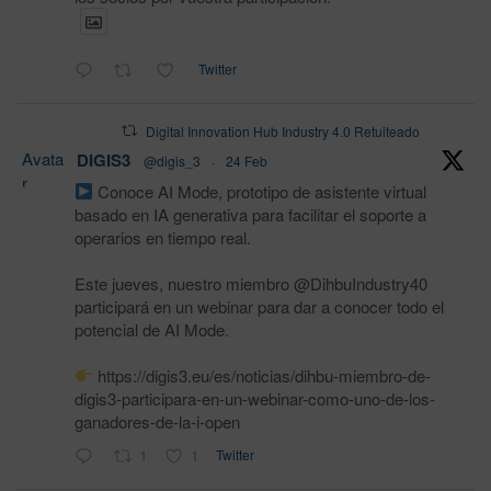
Twitter
Digital Innovation Hub Industry 4.0 Retuiteado
Avata
DIGIS3
@digis_3
·
24 Feb
r
Conoce AI Mode, prototipo de asistente virtual
basado en IA generativa para facilitar el soporte a
operarios en tiempo real.
Este jueves, nuestro miembro @DihbuIndustry40
participará en un webinar para dar a conocer todo el
potencial de AI Mode.
https://digis3.eu/es/noticias/dihbu-miembro-de-
digis3-participara-en-un-webinar-como-uno-de-los-
ganadores-de-la-i-open
1
1
Twitter