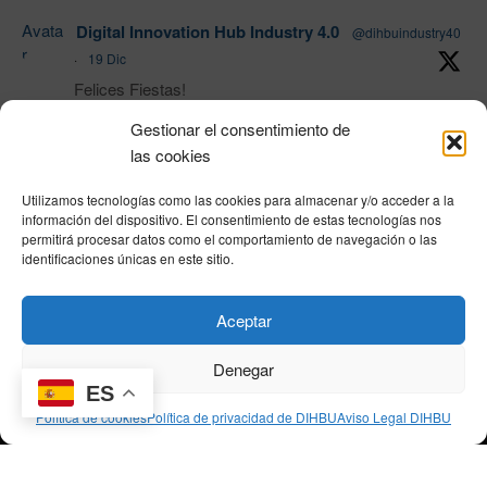
Avata
Digital Innovation Hub Industry 4.0
@dihbuindustry40
r
·
19 Dic
Felices Fiestas!
Gestionar el consentimiento de
las cookies
1
Twitter
Utilizamos tecnologías como las cookies para almacenar y/o acceder a la
Load More
información del dispositivo. El consentimiento de estas tecnologías nos
permitirá procesar datos como el comportamiento de navegación o las
identificaciones únicas en este sitio.
Política de privacidad
|
Aviso Legal
|
Política de cookies
|
DNSH
|
Trabaja con
Aceptar
nosotros
|
HOME
Privacy Policy
|
Legal Notice
|
Cookies Policy
|
DNSH
|
Home
Denegar
ES
Política de cookies
Política de privacidad de DIHBU
Aviso Legal DIHBU
© DIHBU 2026