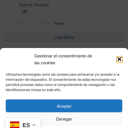
Felices Fiestas!
1
Twitter
Load More
Gestionar el consentimiento de
Política de privacidad
|
Aviso Legal
|
Política de cookies
|
DNSH
|
Trabaja con
las cookies
nosotros
|
HOME
Utilizamos tecnologías como las cookies para almacenar y/o acceder a la
Privacy Policy
|
Legal Notice
|
Cookies Policy
|
DNSH
|
Home
información del dispositivo. El consentimiento de estas tecnologías nos
permitirá procesar datos como el comportamiento de navegación o las
identificaciones únicas en este sitio.
© DIHBU 2026
Aceptar
Denegar
ES