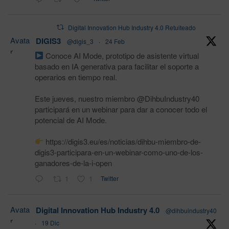
Digital Innovation Hub Industry 4.0 Retuiteado
Avata
DIGIS3
@digis_3
·
24 Feb
r
Conoce AI Mode, prototipo de asistente virtual
basado en IA generativa para facilitar el soporte a
operarios en tiempo real.
Este jueves, nuestro miembro @DihbuIndustry40
participará en un webinar para dar a conocer todo el
potencial de AI Mode.
https://digis3.eu/es/noticias/dihbu-miembro-de-
digis3-participara-en-un-webinar-como-uno-de-los-
ganadores-de-la-i-open
1
1
Twitter
Avata
Digital Innovation Hub Industry 4.0
@dihbuindustry40
r
·
19 Dic