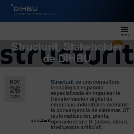
DIGITAL INNOVATION HUB
dihbu – ecosistema para la
digitalización industrial
INDUSTRY 4.0
MENÚ
Structurit, Stakeholder
de DIHBU
Structurit
es una consultora
NOV
26
tecnológica española
especializada en impulsar la
2025
transformación digital de
empresas industriales mediante
Desactiv
la convergencia de sistemas OT
(automatización, planta,
ado
operaciones) e IT (datos, cloud,
inteligencia artificial).