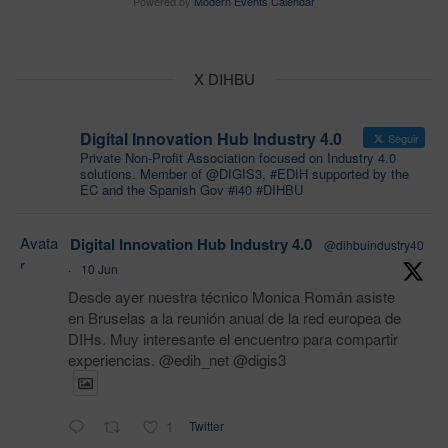
Powered by
Modern Events Calendar
X DIHBU
Digital Innovation Hub Industry 4.0
Seguir
Private Non-Profit Association focused on Industry 4.0
solutions. Member of @DIGIS3, #EDIH supported by the
EC and the Spanish Gov #i40 #DIHBU
Avata
Digital Innovation Hub Industry 4.0
@dihbuindustry40
r
·
10 Jun
Desde ayer nuestra técnico Monica Román asiste
en Bruselas a la reunión anual de la red europea de
DIHs. Muy interesante el encuentro para compartir
experiencias. @edih_net @digis3
1
Twitter