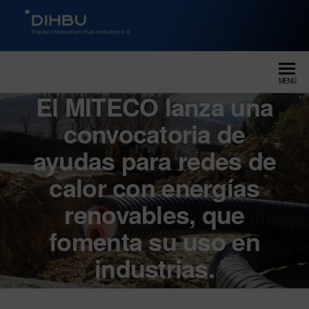
DIGITAL INNOVATION HUB
dihbu – ecosistema para la
digitalización industrial
INDUSTRY 4.0
MENÚ
El MITECO lanza una
convocatoria de
ayudas para redes de
calor con energías
renovables, que
fomenta su uso en
industrias.