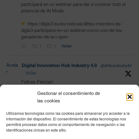
participará en un webinar para dar a conocer todo el
potencial de AI Mode.
https://digis3.eu/es/noticias/dihbu-miembro-de-
digis3-participara-en-un-webinar-como-uno-de-los-
ganadores-de-la-i-open
1
1
Twitter
Avata
Digital Innovation Hub Industry 4.0
@dihbuindustry40
r
·
19 Dic
Felices Fiestas!
Gestionar el consentimiento de
las cookies
1
Twitter
Utilizamos tecnologías como las cookies para almacenar y/o acceder a la
Load More
información del dispositivo. El consentimiento de estas tecnologías nos
permitirá procesar datos como el comportamiento de navegación o las
identificaciones únicas en este sitio.