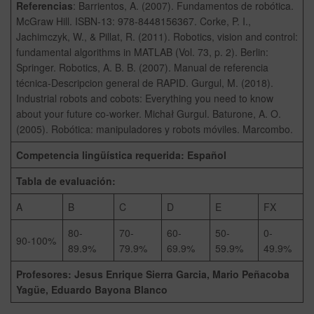
Referencias
: Barrientos, A. (2007). Fundamentos de robótica.
McGraw Hill. ISBN-13: 978-8448156367. Corke, P. I.,
Jachimczyk, W., & Pillat, R. (2011). Robotics, vision and control:
fundamental algorithms in MATLAB (Vol. 73, p. 2). Berlin:
Springer. Robotics, A. B. B. (2007). Manual de referencia
técnica-Descripcion general de RAPID. Gurgul, M. (2018).
Industrial robots and cobots: Everything you need to know
about your future co-worker. Michał Gurgul. Baturone, A. O.
(2005). Robótica: manipuladores y robots móviles. Marcombo.
Competencia lingüística requerida: Español
Tabla de evaluación:
A
B
C
D
E
FX
80-
70-
60-
50-
0-
90-100%
89.9%
79.9%
69.9%
59.9%
49.9%
Profesores: Jesus Enrique Sierra Garcia, Mario Peñacoba
Yagüe, Eduardo Bayona Blanco