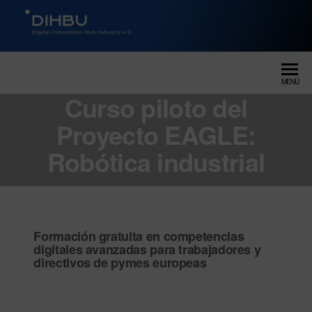
DIGITAL INNOVATION HUB
dihbu – ecosistema para la
digitalización industrial
INDUSTRY 4.0
MENÚ
Curso piloto del
Proyecto EAGLE:
Robótica industrial
Formación gratuita en competencias
digitales avanzadas para trabajadores y
directivos de pymes europeas