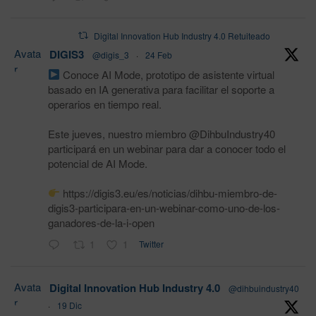
Digital Innovation Hub Industry 4.0 Retuiteado
Avata
DIGIS3
@digis_3
·
24 Feb
r
Conoce AI Mode, prototipo de asistente virtual
basado en IA generativa para facilitar el soporte a
operarios en tiempo real.
Este jueves, nuestro miembro @DihbuIndustry40
participará en un webinar para dar a conocer todo el
potencial de AI Mode.
https://digis3.eu/es/noticias/dihbu-miembro-de-
digis3-participara-en-un-webinar-como-uno-de-los-
ganadores-de-la-i-open
1
1
Twitter
Avata
Digital Innovation Hub Industry 4.0
@dihbuindustry40
r
·
19 Dic