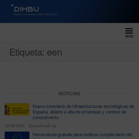
DIGITAL INNOVATION HUB
dihbu – ecosistema para la
digitalización industrial
INDUSTRY 4.0
MENÚ
Etiqueta:
een
NOTICIAS
Nuevo inventario de infraestructuras tecnológicas de
España, abierto a alta de empresas y centros de
conocimiento
05/08/2026
Desactivado
Herramienta gratuita para verificar cumplimiento del