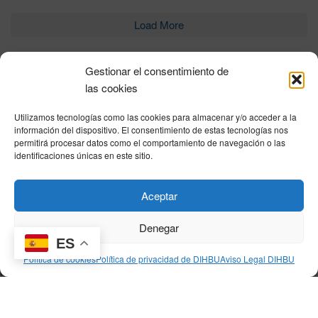
Load More
Gestionar el consentimiento de
Política de privacidad
|
Aviso Legal
|
Política de cookies
|
DNSH
|
Trabaja con
las cookies
nosotros
|
HOME
Utilizamos tecnologías como las cookies para almacenar y/o acceder a la
Privacy Policy
|
Legal Notice
|
Cookies Policy
|
DNSH
|
Home
información del dispositivo. El consentimiento de estas tecnologías nos
permitirá procesar datos como el comportamiento de navegación o las
identificaciones únicas en este sitio.
© DIHBU 2026
Aceptar
Denegar
ES
Política de cookies
Política de privacidad de DIHBU
Aviso Legal DIHBU
[mec-single id="12560"]