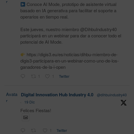
r
Conoce AI Mode, prototipo de asistente virtual
basado en IA generativa para facilitar el soporte a
operarios en tiempo real.
Este jueves, nuestro miembro @DihbuIndustry40
participará en un webinar para dar a conocer todo el
potencial de AI Mode.
https://digis3.eu/es/noticias/dihbu-miembro-de-
digis3-participara-en-un-webinar-como-uno-de-los-
ganadores-de-la-i-open
1
1
Twitter
Avata
Digital Innovation Hub Industry 4.0
@dihbuindustry40
r
·
19 Dic
Felices Fiestas!
1
Twitter