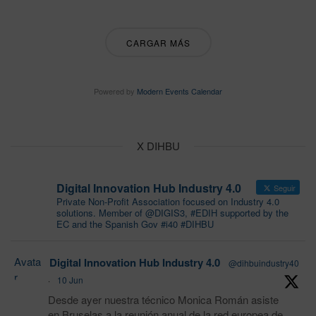
CARGAR MÁS
Powered by
Modern Events Calendar
X DIHBU
Digital Innovation Hub Industry 4.0
Seguir
Private Non-Profit Association focused on Industry 4.0
solutions. Member of @DIGIS3, #EDIH supported by the
EC and the Spanish Gov #i40 #DIHBU
Avata
Digital Innovation Hub Industry 4.0
@dihbuindustry40
r
·
10 Jun
Desde ayer nuestra técnico Monica Román asiste
en Bruselas a la reunión anual de la red europea de