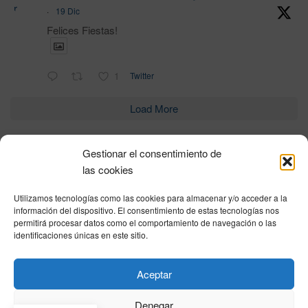
r
·
19 Dic
Felices Fiestas!
1
Twitter
Load More
Gestionar el consentimiento de
Política de privacidad
|
Aviso Legal
|
Política de cookies
|
DNSH
|
Trabaja con
las cookies
nosotros
|
HOME
Utilizamos tecnologías como las cookies para almacenar y/o acceder a la
Privacy Policy
|
Legal Notice
|
Cookies Policy
|
DNSH
|
Home
información del dispositivo. El consentimiento de estas tecnologías nos
permitirá procesar datos como el comportamiento de navegación o las
identificaciones únicas en este sitio.
© DIHBU 2026
Aceptar
Denegar