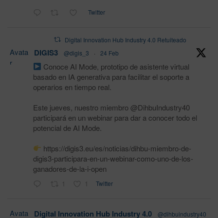
Twitter
Digital Innovation Hub Industry 4.0 Retuiteado
Avata
DIGIS3
@digis_3
·
24 Feb
r
Conoce AI Mode, prototipo de asistente virtual
basado en IA generativa para facilitar el soporte a
operarios en tiempo real.
Este jueves, nuestro miembro @DihbuIndustry40
participará en un webinar para dar a conocer todo el
potencial de AI Mode.
https://digis3.eu/es/noticias/dihbu-miembro-de-
digis3-participara-en-un-webinar-como-uno-de-los-
ganadores-de-la-i-open
1
1
Twitter
Avata
Digital Innovation Hub Industry 4.0
@dihbuindustry40