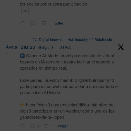
los socios por vuestra participación.
Twitter
Digital Innovation Hub Industry 4.0 Retuiteado
Avata
DIGIS3
@digis_3
·
24 Feb
r
Conoce AI Mode, prototipo de asistente virtual
basado en IA generativa para facilitar el soporte a
operarios en tiempo real.
Este jueves, nuestro miembro @DihbuIndustry40
participará en un webinar para dar a conocer todo el
potencial de AI Mode.
https://digis3.eu/es/noticias/dihbu-miembro-de-
digis3-participara-en-un-webinar-como-uno-de-los-
ganadores-de-la-i-open
1
1
Twitter