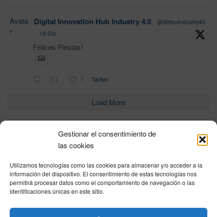
Avata
Digital Innovation Hub Industry 4.0
@dihbuindustry40
r
·
19 Dic
Felices Fiestas!
1
Twitter
Load More
Gestionar el consentimiento de
Política de privacidad
|
Aviso Legal
|
Política de cookies
|
DNSH
|
Trabaja con
las cookies
nosotros
|
HOME
Utilizamos tecnologías como las cookies para almacenar y/o acceder a la
Privacy Policy
|
Legal Notice
|
Cookies Policy
|
DNSH
|
Home
información del dispositivo. El consentimiento de estas tecnologías nos
permitirá procesar datos como el comportamiento de navegación o las
identificaciones únicas en este sitio.
© DIHBU 2026