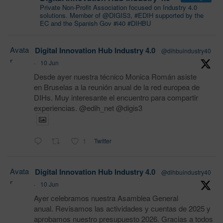
Private Non-Profit Association focused on Industry 4.0
solutions. Member of @DIGIS3, #EDIH supported by the
EC and the Spanish Gov #i40 #DIHBU
Avata
Digital Innovation Hub Industry 4.0
@dihbuindustry40
r
·
10 Jun
Desde ayer nuestra técnico Monica Román asiste
en Bruselas a la reunión anual de la red europea de
DIHs. Muy interesante el encuentro para compartir
experiencias. @edih_net @digis3
1
Twitter
Avata
Digital Innovation Hub Industry 4.0
@dihbuindustry40
r
·
10 Jun
Ayer celebramos nuestra Asamblea General
anual. Revisamos las actividades y cuentas de 2025 y
aprobamos nuestro presupuesto 2026. Gracias a todos