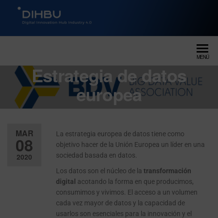
DIGITAL INNOVATION HUB
dihbu – ecosistema para la
digitalización industrial
INDUSTRY 4.0
MENÚ
Estrategia de datos
europea
MAR
La estrategia europea de datos tiene como
08
objetivo hacer de la Unión Europea un líder en una
sociedad basada en datos.
2020
Los datos son el núcleo de la
transformación
Desactiv
digital
acotando la forma en que producimos,
ado
consumimos y vivimos. El acceso a un volumen
cada vez mayor de datos y la capacidad de
usarlos son esenciales para la innovación y el