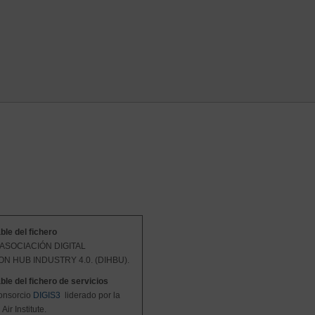
le del fichero
ASOCIACIÓN DIGITAL
ON HUB INDUSTRY 4.0. (DIHBU).
le del fichero de servicios
onsorcio
DIGIS3
liderado por la
Air Institute
.