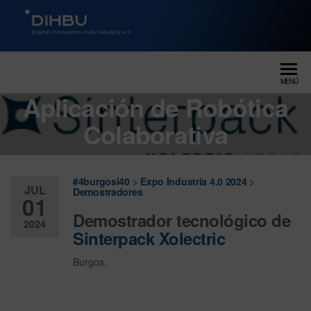
DIGITAL INNOVATION HUB
dihbu – ecosistema para la
digitalización industrial
INDUSTRY 4.0
MENÚ
Aplicación de Robótica
Colaborativa
#4burgosi40
>
Expo Industria 4.0 2024
>
JUL
Demostradores
01
Demostrador tecnológico de
2024
Sinterpack Xolectric
Desactiv
Burgos.
ado