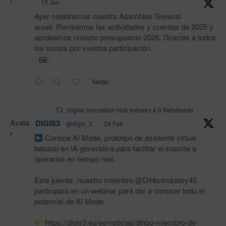
·
10 Jun
Ayer celebramos nuestra Asamblea General
anual. Revisamos las actividades y cuentas de 2025 y
aprobamos nuestro presupuesto 2026. Gracias a todos
los socios por vuestra participación.
Twitter
Digital Innovation Hub Industry 4.0 Retuiteado
Avata
DIGIS3
@digis_3
·
24 Feb
r
Conoce AI Mode, prototipo de asistente virtual
basado en IA generativa para facilitar el soporte a
operarios en tiempo real.
Este jueves, nuestro miembro @DihbuIndustry40
participará en un webinar para dar a conocer todo el
potencial de AI Mode.
https://digis3.eu/es/noticias/dihbu-miembro-de-