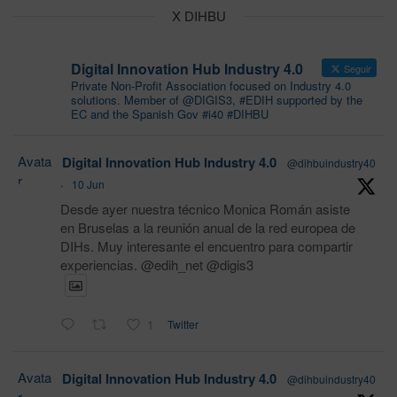
X DIHBU
Digital Innovation Hub Industry 4.0
Seguir
Private Non-Profit Association focused on Industry 4.0
solutions. Member of @DIGIS3, #EDIH supported by the
EC and the Spanish Gov #i40 #DIHBU
Avata
Digital Innovation Hub Industry 4.0
@dihbuindustry40
r
·
10 Jun
Desde ayer nuestra técnico Monica Román asiste
en Bruselas a la reunión anual de la red europea de
DIHs. Muy interesante el encuentro para compartir
experiencias. @edih_net @digis3
1
Twitter
Avata
Digital Innovation Hub Industry 4.0
@dihbuindustry40
r