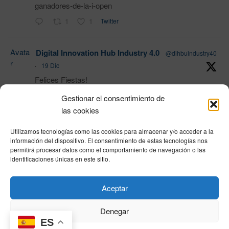
ganadores-de-la-i-open
1
1
Twitter
Avata
Digital Innovation Hub Industry 4.0
@dihbuindustry40
r
·
19 Dic
Felices Fiestas!
Gestionar el consentimiento de
las cookies
1
Twitter
Utilizamos tecnologías como las cookies para almacenar y/o acceder a la
Load More
información del dispositivo. El consentimiento de estas tecnologías nos
permitirá procesar datos como el comportamiento de navegación o las
identificaciones únicas en este sitio.
Política de privacidad
|
Aviso Legal
|
Política de cookies
|
DNSH
|
Trabaja con
Aceptar
nosotros
|
HOME
Privacy Policy
|
Legal Notice
|
Cookies Policy
|
DNSH
|
Home
Denegar
ES