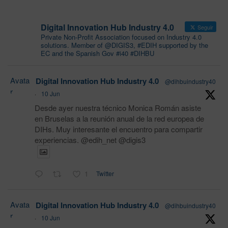
Digital Innovation Hub Industry 4.0
Seguir
Private Non-Profit Association focused on Industry 4.0
solutions. Member of @DIGIS3, #EDIH supported by the
EC and the Spanish Gov #i40 #DIHBU
Avata
Digital Innovation Hub Industry 4.0
@dihbuindustry40
r
·
10 Jun
Desde ayer nuestra técnico Monica Román asiste
en Bruselas a la reunión anual de la red europea de
DIHs. Muy interesante el encuentro para compartir
experiencias. @edih_net @digis3
1
Twitter
Avata
Digital Innovation Hub Industry 4.0
@dihbuindustry40
r
·
10 Jun