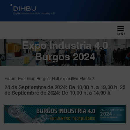
DIGITAL INNOVATION HUB
dihbu – ecosistema para la
digitalización industrial
INDUSTRY 4.0
MENÚ
Expo Industria 4.0
Burgos 2024
Forum Evolución Burgos. Hall expositivo Planta 3
24 de Septiembre de 2024:
De 10,00 h. a 19,30 h.
25
de Septiembre de 2024:
De 10,00 h. a 14,00 h.