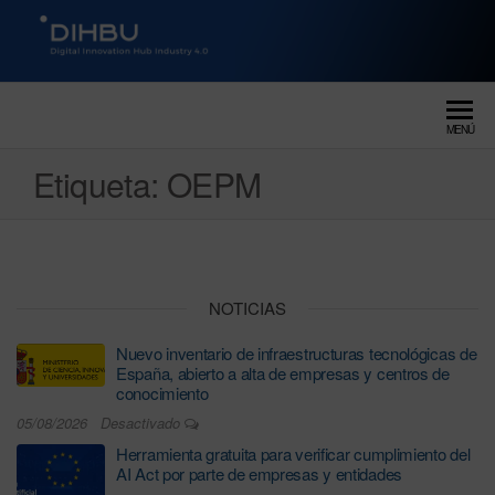
DIGITAL INNOVATION HUB
dihbu – ecosistema para la
digitalización industrial
INDUSTRY 4.0
MENÚ
Etiqueta:
OEPM
NOTICIAS
Nuevo inventario de infraestructuras tecnológicas de
España, abierto a alta de empresas y centros de
conocimiento
05/08/2026
Desactivado
Herramienta gratuita para verificar cumplimiento del
AI Act por parte de empresas y entidades