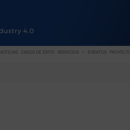
HUB INDUSTRY 4.0
dihbu – ecosistema para la digitaliz
NOTICIAS
CASOS DE ÉXITO
SERVICIOS
EVENTOS
PROYECT