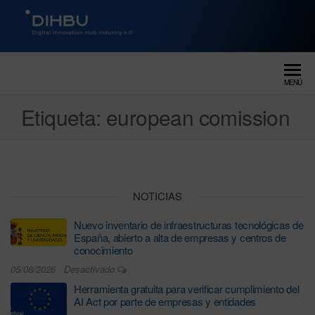
DIGITAL INNOVATION HUB
dihbu – ecosistema para la
digitalización industrial
INDUSTRY 4.0
MENÚ
Etiqueta:
european comission
NOTICIAS
Nuevo inventario de infraestructuras tecnológicas de
España, abierto a alta de empresas y centros de
conocimiento
05/08/2026
Desactivado
Herramienta gratuita para verificar cumplimiento del
AI Act por parte de empresas y entidades