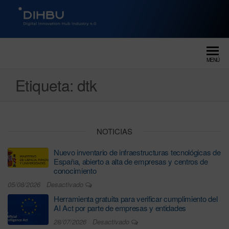
DIGITAL INNOVATION HUB
dihbu – ecosistema para la
digitalización industrial
INDUSTRY 4.0
MENÚ
Etiqueta:
dtk
NOTICIAS
Nuevo inventario de infraestructuras tecnológicas de
España, abierto a alta de empresas y centros de
conocimiento
05/08/2026
Desactivado
Herramienta gratuita para verificar cumplimiento del
AI Act por parte de empresas y entidades
28/07/2026
Desactivado