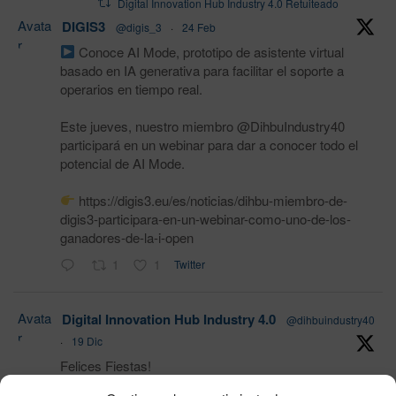
Digital Innovation Hub Industry 4.0 Retuiteado
Avata
DIGIS3
@digis_3
·
24 Feb
r
Conoce AI Mode, prototipo de asistente virtual
basado en IA generativa para facilitar el soporte a
operarios en tiempo real.
Este jueves, nuestro miembro @DihbuIndustry40
participará en un webinar para dar a conocer todo el
potencial de AI Mode.
https://digis3.eu/es/noticias/dihbu-miembro-de-
digis3-participara-en-un-webinar-como-uno-de-los-
ganadores-de-la-i-open
1
1
Twitter
Avata
Digital Innovation Hub Industry 4.0
@dihbuindustry40
r
·
19 Dic
Felices Fiestas!