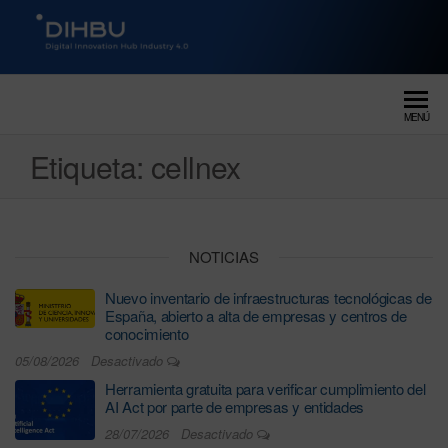
DIGITAL INNOVATION HUB
dihbu – ecosistema para la
digitalización industrial
INDUSTRY 4.0
MENÚ
Etiqueta:
cellnex
NOTICIAS
Nuevo inventario de infraestructuras tecnológicas de
España, abierto a alta de empresas y centros de
conocimiento
05/08/2026
Desactivado
Herramienta gratuita para verificar cumplimiento del
AI Act por parte de empresas y entidades
28/07/2026
Desactivado