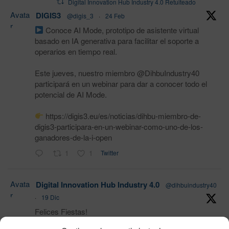
Digital Innovation Hub Industry 4.0 Retuiteado
Avata
DIGIS3
@digis_3
·
24 Feb
r
Conoce AI Mode, prototipo de asistente virtual
basado en IA generativa para facilitar el soporte a
operarios en tiempo real.
Este jueves, nuestro miembro @DihbuIndustry40
participará en un webinar para dar a conocer todo el
potencial de AI Mode.
https://digis3.eu/es/noticias/dihbu-miembro-de-
digis3-participara-en-un-webinar-como-uno-de-los-
ganadores-de-la-i-open
1
1
Twitter
Avata
Digital Innovation Hub Industry 4.0
@dihbuindustry40
r
·
19 Dic
Felices Fiestas!