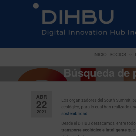
DIGITAL INNOVATION 
INICIO
SOCIOS
Búsqueda de p
ABR
22
Los organizadores del South Summit bus
ecológico, para lo cual han realizado u
2021
sostenibilidad.
Desactiv
Desde el DIHBU destacamos, entre todos
transporte ecológico
e inteligente
que 
ado