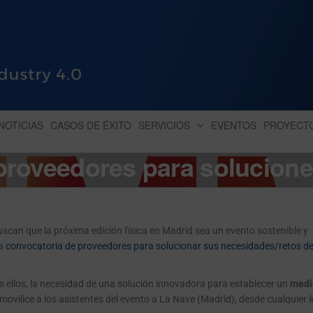
HUB INDUSTRY 4.0
dihbu – ecosistema para la digitaliz
NOTICIAS
CASOS DE ÉXITO
SERVICIOS
EVENTOS
PROYECT
roveedores para solucione
can que la próxima edición física en Madrid sea un evento sostenible y
na
convocatoria de proveedores para solucionar sus necesidades/retos d
 ellos, la necesidad de una solución innovadora para establecer un
medi
movilice a los asistentes del evento a La Nave (Madrid), desde cualquier 