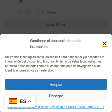
1
Twitter
Load More
Gestionar el consentimiento de
Política de privacidad
|
Aviso Legal
|
Política de cookies
|
DNSH
|
Trabaja con
las cookies
nosotros
|
HOME
Utilizamos tecnologías como las cookies para almacenar y/o acceder a la
Privacy Policy
|
Legal Notice
|
Cookies Policy
|
DNSH
|
Home
información del dispositivo. El consentimiento de estas tecnologías nos
permitirá procesar datos como el comportamiento de navegación o las
identificaciones únicas en este sitio.
© DIHBU 2026
Aceptar
Denegar
ES
Política de cookies
Política de privacidad de DIHBU
Aviso Legal DIHBU
[mec-single id="2208"]