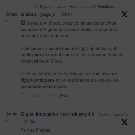
Digital Innovation Hub Industry 4.0 Retuiteado
Avata
DIGIS3
@digis_3
·
24 Feb
r
Conoce AI Mode, prototipo de asistente virtual
basado en IA generativa para facilitar el soporte a
operarios en tiempo real.
Este jueves, nuestro miembro @DihbuIndustry40
participará en un webinar para dar a conocer todo el
potencial de AI Mode.
https://digis3.eu/es/noticias/dihbu-miembro-de-
digis3-participara-en-un-webinar-como-uno-de-los-
ganadores-de-la-i-open
1
1
Twitter
Avata
Digital Innovation Hub Industry 4.0
@dihbuindustry40
r
·
19 Dic
Felices Fiestas!