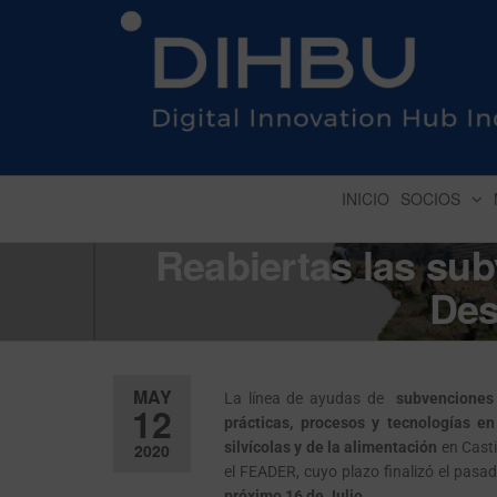
DIGITAL INNOVATION 
INICIO
SOCIOS
Reabiertas las su
Des
MAY
La línea de ayudas de
subvenciones 
12
prácticas, procesos y tecnologías en
silvícolas y de la alimentación
en Casti
2020
el FEADER, cuyo plazo finalizó el pasad
próximo 16 de Julio.