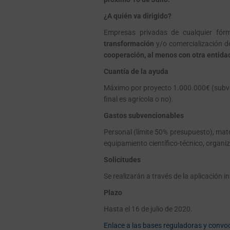
Desactiv
ado
¿A quién va dirigido?
Empresas privadas de cualquier fórmu
transformación
y/o comercialización de
cooperación, al menos con otra entidad
Cuantía de la ayuda
Máximo por proyecto 1.000.000€ (subvenc
final es agrícola o no).
Gastos subvencionables
Personal (límite 50% presupuesto), mater
equipamiento científico-técnico, organi
Solicitudes
Se realizarán a través de la aplicación
Plazo
Hasta el 16 de julio de 2020.
Enlace a las bases reguladoras y convo