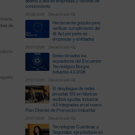
abierto a alta de empresas y centros de
conocimiento
05/08/2026
Desactivado
imaria,
Herramienta gratuita para
ctos de
verificar cumplimiento del
AI Act por parte de
empresas y entidades
28/07/2026
Desactivado
producto
Seleccionados los
expositores del Encuentro
Tecnológico Burgos
Industria 4.0 2026
 pequeño
27/07/2026
Desactivado
El despliegue de redes
privadas 5G en fábricas
recibirá ayudas Industria
4.0 integradas en el nuevo
Plan Director de Promoción Industrial
20/07/2026
Desactivado
Tecnologías Cuánticas y
Seguridad, eje prioritario en