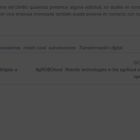
ma del DIHBU quisierais presentar alguna solicitud, no dudéis en cons
uier otra empresa interesada también puede ponerse en contacto con n
vocatorias
medio rural
subvenciones
Transformación digital
SI
irigido a
AgROBOfood -Robotic technologies in the agrifood s
ope