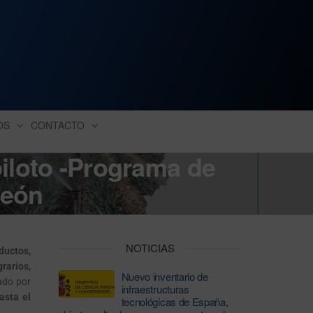
ación industrial
OS
CONTACTO
iloto -Programa de
León
NOTICIAS
ductos,
rarios,
Nuevo inventario de
iado por
infraestructuras
asta el
tecnológicas de España,