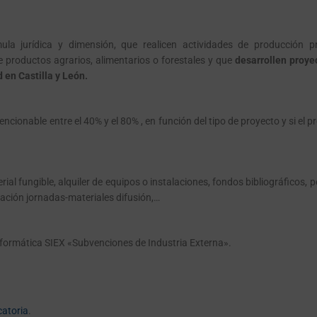
la jurídica y dimensión, que realicen actividades de producción pr
 productos agrarios, alimentarios o forestales y que
desarrollen proye
 en Castilla y León.
ionable entre el 40% y el 80% , en función del tipo de proyecto y si el 
ial fungible, alquiler de equipos o instalaciones, fondos bibliográficos,
zación jornadas-materiales difusión,…
 informática SIEX «Subvenciones de Industria Externa».
catoria
.