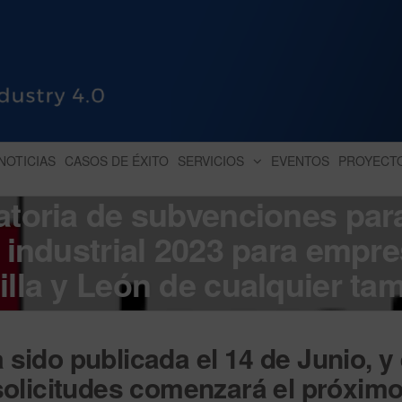
HUB INDUSTRY 4.0
dihbu – ecosistema para la digitaliz
NOTICIAS
CASOS DE ÉXITO
SERVICIOS
EVENTOS
PROYECT
atoria de subvenciones para
n industrial 2023 para empr
illa y León de cualquier ta
sido publicada el 14 de Junio, y 
 solicitudes comenzará el próxim