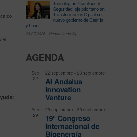
Tecnologías Cuánticas y
Seguridad, eje prioritario en
Transformación Digital del
écnico
nuevo gobierno de Castilla
y León
20/07/2026
Desactivado
o el
AGENDA
Sep
22 septiembre
-
23 septiembre
22
Al Andalus
Innovation
Venture
ayuda:
Sep
29 septiembre
-
30 septiembre
29
19º Congreso
Internacional de
Bioenergía