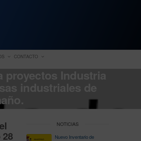
ación industrial
OS
CONTACTO
 proyectos Industria
esas industriales de
maño.
el
NOTICIAS
o 28
Nuevo Inventario de