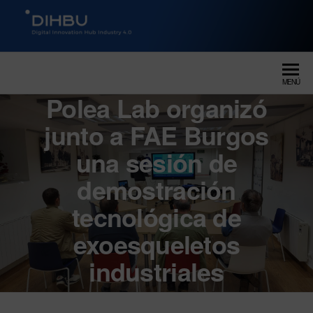
DIGITAL INNOVATION HUB
dihbu – ecosistema para la
digitalización industrial
INDUSTRY 4.0
MENÚ
Polea Lab organizó
junto a FAE Burgos
una sesión de
demostración
tecnológica de
exoesqueletos
industriales