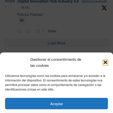
Avata
Digital Innovation Hub Industry 4.0
@dihbuindustry40
r
·
19 Dic
Felices Fiestas!
1
Twitter
Load More
Gestionar el consentimiento de
Política de privacidad
|
Aviso Legal
|
Política de cookies
|
DNSH
|
Trabaja con
las cookies
nosotros
|
HOME
Utilizamos tecnologías como las cookies para almacenar y/o acceder a la
Privacy Policy
|
Legal Notice
|
Cookies Policy
|
DNSH
|
Home
información del dispositivo. El consentimiento de estas tecnologías nos
permitirá procesar datos como el comportamiento de navegación o las
identificaciones únicas en este sitio.
© DIHBU 2026
Aceptar