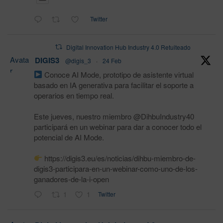
Twitter
Digital Innovation Hub Industry 4.0 Retuiteado
Avata
DIGIS3
@digis_3
·
24 Feb
r
Conoce AI Mode, prototipo de asistente virtual
basado en IA generativa para facilitar el soporte a
operarios en tiempo real.
Este jueves, nuestro miembro @DihbuIndustry40
participará en un webinar para dar a conocer todo el
potencial de AI Mode.
https://digis3.eu/es/noticias/dihbu-miembro-de-
digis3-participara-en-un-webinar-como-uno-de-los-
ganadores-de-la-i-open
1
1
Twitter