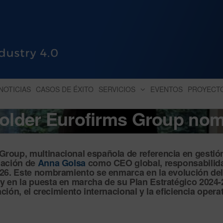
HUB INDUSTRY 4.0
dihbu – ecosistema para la digitaliz
NOTICIAS
CASOS DE ÉXITO
SERVICIOS
EVENTOS
PROYECT
holder Eurofirms Group no
roup, multinacional española de referencia en gestió
nación de
Anna Golsa
como CEO global
, responsabili
026. Este nombramiento se enmarca en la evolución de
 y en la puesta en marcha de su
Plan Estratégico 2024
ación, el crecimiento internacional y la eficiencia operat