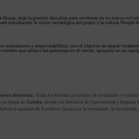
s Group, deja la gestión ejecutiva para centrarse en su nuevo rol c
uará impulsando la visión estratégica del grupo y la cultura
People fi
n entusiasmo y responsabilidad, con el objetivo de seguir fortaleci
n modelo que sitúa a las personas en el centro, apoyado en un equi
ones directivas
, Golsa ha liderado proyectos de innovación y transf
do su etapa en
Cofidis
, donde fue directora de Operaciones y Negocio 
uerza la apuesta de Eurofirms Group por la innovación, la excelencia y