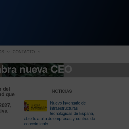
ación industrial
OS
CONTACTO
mbra nueva CEO
n del
NOTICIAS
dad que
l
Nuevo inventario de
-2027
,
infraestructuras
iva.
tecnológicas de España,
abierto a alta de empresas y centros de
conocimiento