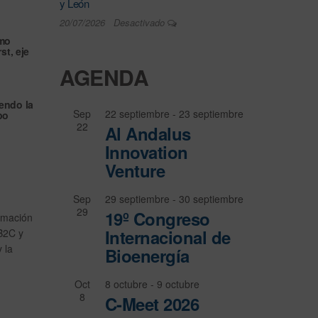
y León
20/07/2026
Desactivado
omo
rst
, eje
AGENDA
endo la
Sep
22 septiembre
-
23 septiembre
po
22
Al Andalus
Innovation
Venture
Sep
29 septiembre
-
30 septiembre
29
19º Congreso
ormación
Internacional de
B2C y
 la
Bioenergía
Oct
8 octubre
-
9 octubre
8
C-Meet 2026