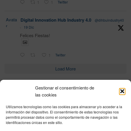
1
1
Twitter
Avata
Digital Innovation Hub Industry 4.0
@dihbuindustry40
r
·
19 Dic
Felices Fiestas!
1
Twitter
Load More
Gestionar el consentimiento de
Política de privacidad
|
Aviso Legal
|
Política de cookies
|
DNSH
|
Trabaja con
las cookies
nosotros
|
HOME
Utilizamos tecnologías como las cookies para almacenar y/o acceder a la
Privacy Policy
|
Legal Notice
|
Cookies Policy
|
DNSH
|
Home
información del dispositivo. El consentimiento de estas tecnologías nos
permitirá procesar datos como el comportamiento de navegación o las
identificaciones únicas en este sitio.