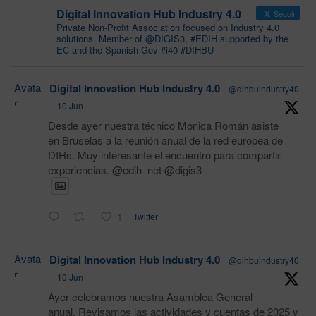
Digital Innovation Hub Industry 4.0
Seguir
Private Non-Profit Association focused on Industry 4.0
solutions. Member of @DIGIS3, #EDIH supported by the
EC and the Spanish Gov #i40 #DIHBU
Avata
Digital Innovation Hub Industry 4.0
@dihbuindustry40
r
·
10 Jun
Desde ayer nuestra técnico Monica Román asiste
en Bruselas a la reunión anual de la red europea de
DIHs. Muy interesante el encuentro para compartir
experiencias. @edih_net @digis3
1
Twitter
Avata
Digital Innovation Hub Industry 4.0
@dihbuindustry40
r
·
10 Jun
Ayer celebramos nuestra Asamblea General
anual. Revisamos las actividades y cuentas de 2025 y