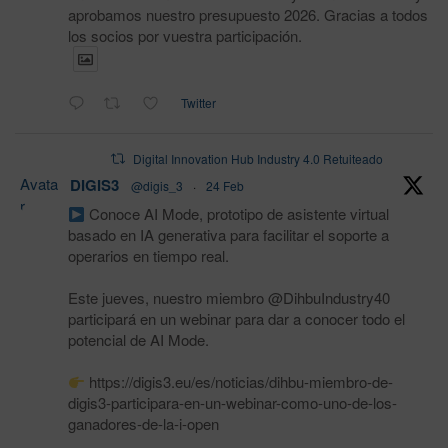
aprobamos nuestro presupuesto 2026. Gracias a todos
los socios por vuestra participación.
Twitter
Digital Innovation Hub Industry 4.0 Retuiteado
Avata
DIGIS3
@digis_3
·
24 Feb
r
Conoce AI Mode, prototipo de asistente virtual
basado en IA generativa para facilitar el soporte a
operarios en tiempo real.
Este jueves, nuestro miembro @DihbuIndustry40
participará en un webinar para dar a conocer todo el
potencial de AI Mode.
https://digis3.eu/es/noticias/dihbu-miembro-de-
digis3-participara-en-un-webinar-como-uno-de-los-
ganadores-de-la-i-open