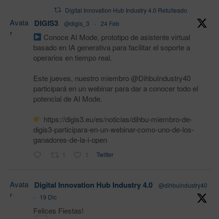
Digital Innovation Hub Industry 4.0 Retuiteado
Avata
DIGIS3
@digis_3
·
24 Feb
r
Conoce AI Mode, prototipo de asistente virtual
basado en IA generativa para facilitar el soporte a
operarios en tiempo real.
Este jueves, nuestro miembro @DihbuIndustry40
participará en un webinar para dar a conocer todo el
potencial de AI Mode.
https://digis3.eu/es/noticias/dihbu-miembro-de-
digis3-participara-en-un-webinar-como-uno-de-los-
ganadores-de-la-i-open
1
1
Twitter
Avata
Digital Innovation Hub Industry 4.0
@dihbuindustry40
r
·
19 Dic
Felices Fiestas!