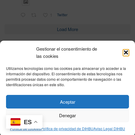
1
Twitter
Load More
Gestionar el consentimiento de
Política de privacidad
|
Aviso Legal
|
Política de cookies
|
DNSH
|
Trabaja con
las cookies
nosotros
|
HOME
Utilizamos tecnologías como las cookies para almacenar y/o acceder a la
Privacy Policy
|
Legal Notice
|
Cookies Policy
|
DNSH
|
Home
información del dispositivo. El consentimiento de estas tecnologías nos
permitirá procesar datos como el comportamiento de navegación o las
identificaciones únicas en este sitio.
© DIHBU 2026
Aceptar
Denegar
ES
Política de cookies
Política de privacidad de DIHBU
Aviso Legal DIHBU
[mec-single id="20569"]