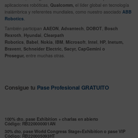
aplicaciones robóticas,
Qualcomm,
el líder global en tecnología
inalámbrica y referentes mundiales, como nuestro asociado
ABB
Robotics
.
También participan
AAEON
,
Advantech
,
DOBOT
,
Bosch
Rexroth
,
Hyundai
,
Clearpath
Robotics
,
Babel
,
Nokia
,
IBM
,
Microsoft
,
Intel
,
HP, Inetum,
Bravent
,
Schneider Electric, Sacyr, CapGemini o
Prosegur,
entre muchas otras.
Consigue tu
Pase Profesional GRATUITO
100% dto. pase Exhibition + charlas en abierto
Código: RB220000001AN
30% dto. pase World Congress Stage+Exhibition o pase VIP
Código:
RB220005093HT