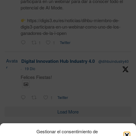
participará en un webinar para dar a conocer todo el
potencial de AI Mode.
https://digis3.eu/es/noticias/dihbu-miembro-de-
digis3-participara-en-un-webinar-como-uno-de-los-
ganadores-de-la-i-open
1
1
Twitter
Avata
Digital Innovation Hub Industry 4.0
@dihbuindustry40
r
·
19 Dic
Felices Fiestas!
1
Twitter
Load More
Gestionar el consentimiento de