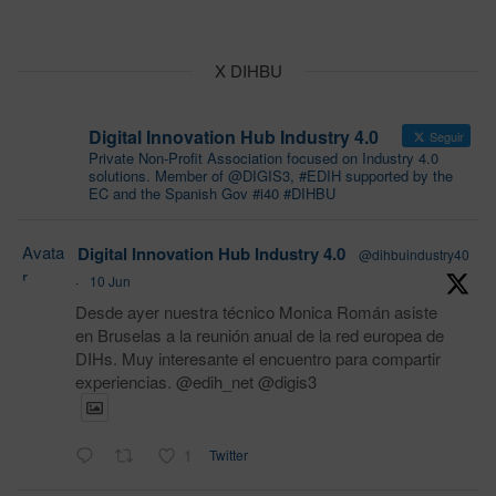
X DIHBU
Digital Innovation Hub Industry 4.0
Seguir
Private Non-Profit Association focused on Industry 4.0
solutions. Member of @DIGIS3, #EDIH supported by the
EC and the Spanish Gov #i40 #DIHBU
Avata
Digital Innovation Hub Industry 4.0
@dihbuindustry40
r
·
10 Jun
Desde ayer nuestra técnico Monica Román asiste
en Bruselas a la reunión anual de la red europea de
DIHs. Muy interesante el encuentro para compartir
experiencias. @edih_net @digis3
1
Twitter