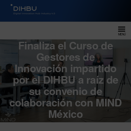
DIGITAL INNOVATION HUB
dihbu – ecosistema para la
digitalización industrial
INDUSTRY 4.0
MENÚ
Finaliza el Curso de
Gestores de
Innovación impartido
por el DIHBU a raíz de
su convenio de
colaboración con MIND
México