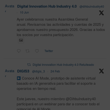
Avata
Digital Innovation Hub Industry 4.0
@dihbuindustry40
r
·
10 Jun
Ayer celebramos nuestra Asamblea General
anual. Revisamos las actividades y cuentas de 2025 y
aprobamos nuestro presupuesto 2026. Gracias a todos
los socios por vuestra participación.
Twitter
Digital Innovation Hub Industry 4.0 Retuiteado
Avata
DIGIS3
@digis_3
·
24 Feb
r
Conoce AI Mode, prototipo de asistente virtual
basado en IA generativa para facilitar el soporte a
operarios en tiempo real.
Este jueves, nuestro miembro @DihbuIndustry40
participará en un webinar para dar a conocer todo el
potencial de AI Mode.