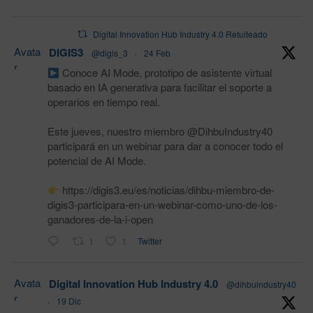
Digital Innovation Hub Industry 4.0 Retuiteado
Avata
DIGIS3
@digis_3
·
24 Feb
r
Conoce AI Mode, prototipo de asistente virtual
basado en IA generativa para facilitar el soporte a
operarios en tiempo real.
Este jueves, nuestro miembro @DihbuIndustry40
participará en un webinar para dar a conocer todo el
potencial de AI Mode.
https://digis3.eu/es/noticias/dihbu-miembro-de-
digis3-participara-en-un-webinar-como-uno-de-los-
ganadores-de-la-i-open
1
1
Twitter
Avata
Digital Innovation Hub Industry 4.0
@dihbuindustry40
r
·
19 Dic