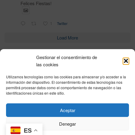
Felices Fiestas!
1
Twitter
Load More
Gestionar el consentimiento de
Política de privacidad
|
Aviso Legal
|
Política de cookies
|
DNSH
|
Trabaja con
las cookies
nosotros
|
HOME
Utilizamos tecnologías como las cookies para almacenar y/o acceder a la
Privacy Policy
|
Legal Notice
|
Cookies Policy
|
DNSH
|
Home
información del dispositivo. El consentimiento de estas tecnologías nos
permitirá procesar datos como el comportamiento de navegación o las
identificaciones únicas en este sitio.
© DIHBU 2026
Aceptar
Denegar
ES