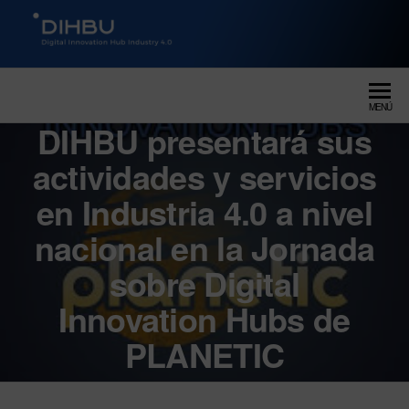
DIGITAL INNOVATION HUB
dihbu – ecosistema para la
digitalización industrial
INDUSTRY 4.0
MENÚ
DIHBU presentará sus
actividades y servicios
en Industria 4.0 a nivel
nacional en la Jornada
sobre Digital
Innovation Hubs de
PLANETIC