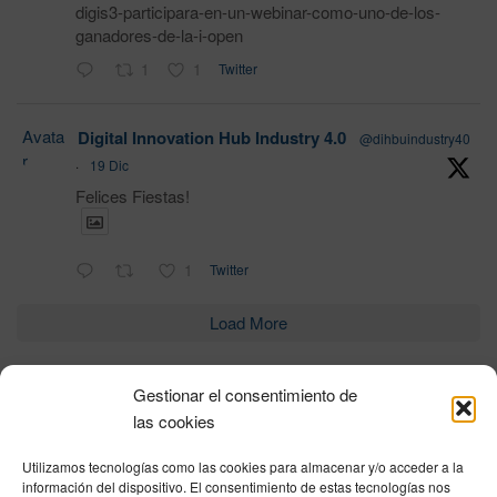
digis3-participara-en-un-webinar-como-uno-de-los-
ganadores-de-la-i-open
1
1
Twitter
Avata
Digital Innovation Hub Industry 4.0
@dihbuindustry40
r
·
19 Dic
Felices Fiestas!
1
Twitter
Load More
Gestionar el consentimiento de
Política de privacidad
|
Aviso Legal
|
Política de cookies
|
DNSH
|
Trabaja con
las cookies
nosotros
|
HOME
Utilizamos tecnologías como las cookies para almacenar y/o acceder a la
Privacy Policy
|
Legal Notice
|
Cookies Policy
|
DNSH
|
Home
información del dispositivo. El consentimiento de estas tecnologías nos