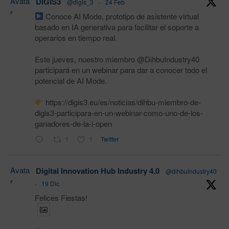
Avata
DIGIS3
@digis_3
·
24 Feb
r
Conoce AI Mode, prototipo de asistente virtual
basado en IA generativa para facilitar el soporte a
operarios en tiempo real.
Este jueves, nuestro miembro @DihbuIndustry40
participará en un webinar para dar a conocer todo el
potencial de AI Mode.
https://digis3.eu/es/noticias/dihbu-miembro-de-
digis3-participara-en-un-webinar-como-uno-de-los-
ganadores-de-la-i-open
1
1
Twitter
Avata
Digital Innovation Hub Industry 4.0
@dihbuindustry40
r
·
19 Dic
Felices Fiestas!