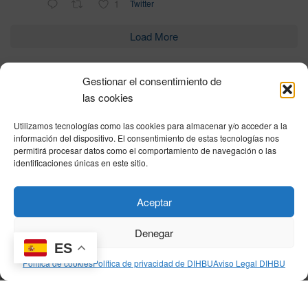
1
Twitter
Load More
Gestionar el consentimiento de
Política de privacidad
|
Aviso Legal
|
Política de cookies
|
DNSH
|
Trabaja con
las cookies
nosotros
|
HOME
Utilizamos tecnologías como las cookies para almacenar y/o acceder a la
Privacy Policy
|
Legal Notice
|
Cookies Policy
|
DNSH
|
Home
información del dispositivo. El consentimiento de estas tecnologías nos
permitirá procesar datos como el comportamiento de navegación o las
identificaciones únicas en este sitio.
© DIHBU 2026
Aceptar
Denegar
ES
Política de cookies
Política de privacidad de DIHBU
Aviso Legal DIHBU
[mec-single id="54943"]