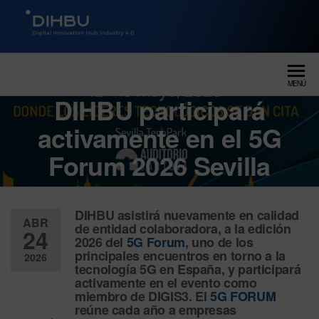
DIGITAL INNOVATION HUB
dihbu – ecosistema para la
digitalización industrial
INDUSTRY 4.0
MENÚ
DIHBU participará
activamente en el 5G
Forum 2026 Sevilla
DIHBU asistirá nuevamente en calidad
ABR
de entidad colaboradora, a la edición
24
2026 del
5G Forum
, uno de los
principales encuentros en torno a la
2026
tecnología 5G
en España, y participará
activamente en el evento como
Desactiv
miembro de
DIGIS3
. El
5G FORUM
ado
reúne cada año a empresas