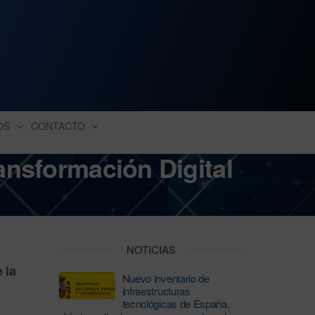
ación industrial
OS
CONTACTO
ansformación Digital
NOTICIAS
 la
Nuevo inventario de
infraestructuras
tecnológicas de España,