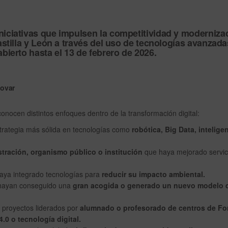
niciativas que impulsen la
competitividad y moderniza
astilla y León a través del uso de tecnologías avanzada
abierto hasta
el 13 de febrero de 2026
.
novar
onocen distintos enfoques dentro de la transformación digital:
strategia más sólida en tecnologías como
robótica, Big Data, intelige
tración, organismo público o institución
que haya mejorado servic
haya integrado tecnologías para
reducir su impacto ambiental.
e hayan conseguido una
gran acogida o generado un nuevo modelo 
a proyectos liderados por
alumnado o profesorado de centros de F
4.0 o tecnología digital.