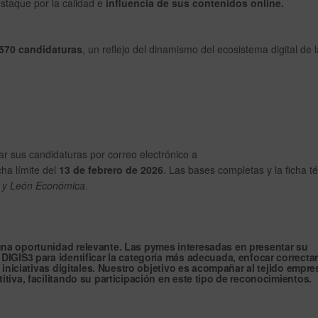
estaque por la calidad e
influencia de sus contenidos online.
570 candidaturas
, un reflejo del dinamismo del ecosistema digital de l
r sus candidaturas por correo electrónico a
cha límite del
13 de febrero de 2026
. Las bases completas y la ficha t
a y León Económica
.
una oportunidad relevante. Las
pymes interesadas en presentar su
 DIGIS3
para identificar la categoría más adecuada, enfocar correct
iniciativas digitales. Nuestro objetivo es acompañar al tejido empres
iva, facilitando su participación en este tipo de reconocimientos.