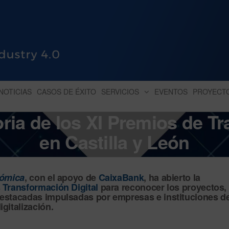
HUB INDUSTRY 4.0
dihbu – ecosistema para la digitaliz
NOTICIAS
CASOS DE ÉXITO
SERVICIOS
EVENTOS
PROYECT
oria de los XI Premios de Tr
en Castilla y León
nómica
, con el apoyo de
CaixaBank
, ha abierto la
 Transformación Digital
para reconocer los proyectos,
destacadas impulsadas por empresas e instituciones de
igitalización
.