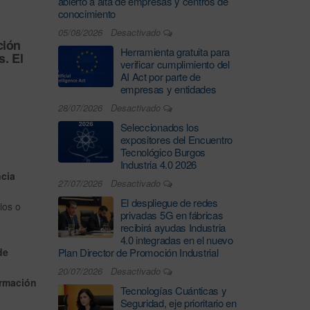
abierto a alta de empresas y centros de
conocimiento
05/08/2026
Desactivado
ción
Herramienta gratuita para
s. El
verificar cumplimiento del
AI Act por parte de
empresas y entidades
28/07/2026
Desactivado
Seleccionados los
expositores del Encuentro
Tecnológico Burgos
Industria 4.0 2026
ncia
27/07/2026
Desactivado
El despliegue de redes
ios o
privadas 5G en fábricas
recibirá ayudas Industria
4.0 integradas en el nuevo
de
Plan Director de Promoción Industrial
20/07/2026
Desactivado
ormación
Tecnologías Cuánticas y
Seguridad, eje prioritario en