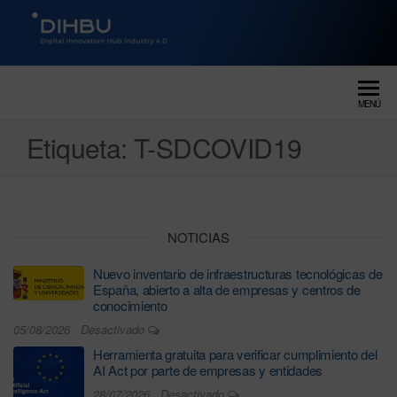
DIGITAL INNOVATION HUB
dihbu – ecosistema para la
digitalización industrial
INDUSTRY 4.0
MENÚ
Etiqueta:
T-SDCOVID19
NOTICIAS
Nuevo inventario de infraestructuras tecnológicas de
España, abierto a alta de empresas y centros de
conocimiento
05/08/2026
Desactivado
Herramienta gratuita para verificar cumplimiento del
AI Act por parte de empresas y entidades
28/07/2026
Desactivado