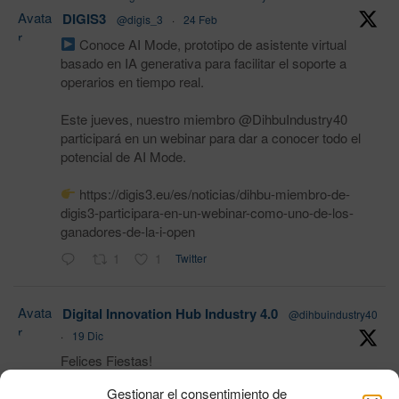
Avata
DIGIS3
@digis_3
·
24 Feb
r
Conoce AI Mode, prototipo de asistente virtual
basado en IA generativa para facilitar el soporte a
operarios en tiempo real.
Este jueves, nuestro miembro @DihbuIndustry40
participará en un webinar para dar a conocer todo el
potencial de AI Mode.
https://digis3.eu/es/noticias/dihbu-miembro-de-
digis3-participara-en-un-webinar-como-uno-de-los-
ganadores-de-la-i-open
1
1
Twitter
Avata
Digital Innovation Hub Industry 4.0
@dihbuindustry40
r
·
19 Dic
Felices Fiestas!
Gestionar el consentimiento de