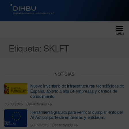
DIGITAL INNOVATION HUB
dihbu – ecosistema para la
digitalización industrial
INDUSTRY 4.0
MENÚ
Etiqueta:
SKI.FT
NOTICIAS
Nuevo inventario de infraestructuras tecnológicas de
España, abierto a alta de empresas y centros de
conocimiento
05/08/2026
Desactivado
Herramienta gratuita para verificar cumplimiento del
AI Act por parte de empresas y entidades
28/07/2026
Desactivado