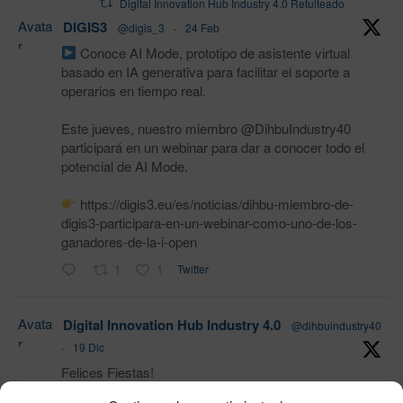
Digital Innovation Hub Industry 4.0 Retuiteado
Avata
DIGIS3
@digis_3
·
24 Feb
r
Conoce AI Mode, prototipo de asistente virtual
basado en IA generativa para facilitar el soporte a
operarios en tiempo real.
Este jueves, nuestro miembro @DihbuIndustry40
participará en un webinar para dar a conocer todo el
potencial de AI Mode.
https://digis3.eu/es/noticias/dihbu-miembro-de-
digis3-participara-en-un-webinar-como-uno-de-los-
ganadores-de-la-i-open
1
1
Twitter
Avata
Digital Innovation Hub Industry 4.0
@dihbuindustry40
r
·
19 Dic
Felices Fiestas!