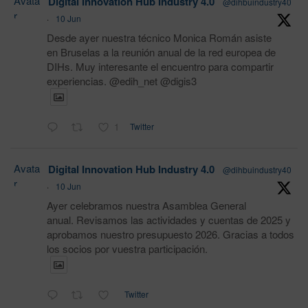
Avata
Digital Innovation Hub Industry 4.0
@dihbuindustry40
r
·
10 Jun
Desde ayer nuestra técnico Monica Román asiste
en Bruselas a la reunión anual de la red europea de
DIHs. Muy interesante el encuentro para compartir
experiencias. @edih_net @digis3
1
Twitter
Avata
Digital Innovation Hub Industry 4.0
@dihbuindustry40
r
·
10 Jun
Ayer celebramos nuestra Asamblea General
anual. Revisamos las actividades y cuentas de 2025 y
aprobamos nuestro presupuesto 2026. Gracias a todos
los socios por vuestra participación.
Twitter