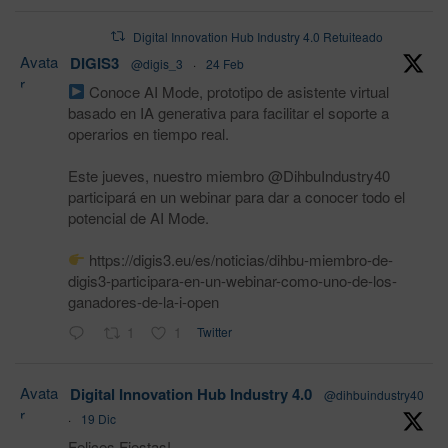
Digital Innovation Hub Industry 4.0 Retuiteado
Avata
DIGIS3
@digis_3
·
24 Feb
r
Conoce AI Mode, prototipo de asistente virtual
basado en IA generativa para facilitar el soporte a
operarios en tiempo real.
Este jueves, nuestro miembro @DihbuIndustry40
participará en un webinar para dar a conocer todo el
potencial de AI Mode.
https://digis3.eu/es/noticias/dihbu-miembro-de-
digis3-participara-en-un-webinar-como-uno-de-los-
ganadores-de-la-i-open
1
1
Twitter
Avata
Digital Innovation Hub Industry 4.0
@dihbuindustry40
r
·
19 Dic
Felices Fiestas!