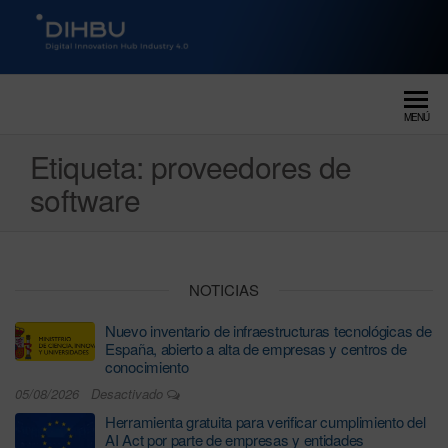
DIGITAL INNOVATION HUB
dihbu – ecosistema para la
digitalización industrial
INDUSTRY 4.0
MENÚ
Etiqueta:
proveedores de
software
NOTICIAS
Nuevo inventario de infraestructuras tecnológicas de
España, abierto a alta de empresas y centros de
conocimiento
05/08/2026
Desactivado
Herramienta gratuita para verificar cumplimiento del
AI Act por parte de empresas y entidades