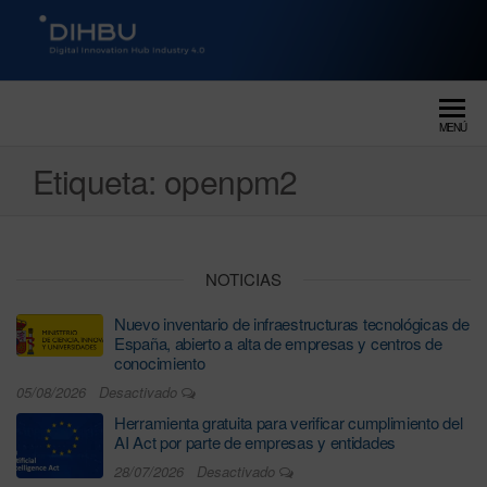
DIGITAL INNOVATION HUB
dihbu – ecosistema para la
digitalización industrial
INDUSTRY 4.0
MENÚ
Etiqueta:
openpm2
NOTICIAS
Nuevo inventario de infraestructuras tecnológicas de
España, abierto a alta de empresas y centros de
conocimiento
05/08/2026
Desactivado
Herramienta gratuita para verificar cumplimiento del
AI Act por parte de empresas y entidades
28/07/2026
Desactivado