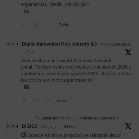
experiencias. @edih_net @digis3
1
Twitter
Avata
Digital Innovation Hub Industry 4.0
@dihbuindustry40
r
·
10 Jun
Ayer celebramos nuestra Asamblea General
anual. Revisamos las actividades y cuentas de 2025 y
aprobamos nuestro presupuesto 2026. Gracias a todos
los socios por vuestra participación.
Twitter
Digital Innovation Hub Industry 4.0 Retuiteado
Avata
DIGIS3
@digis_3
·
24 Feb
r
Conoce AI Mode, prototipo de asistente virtual