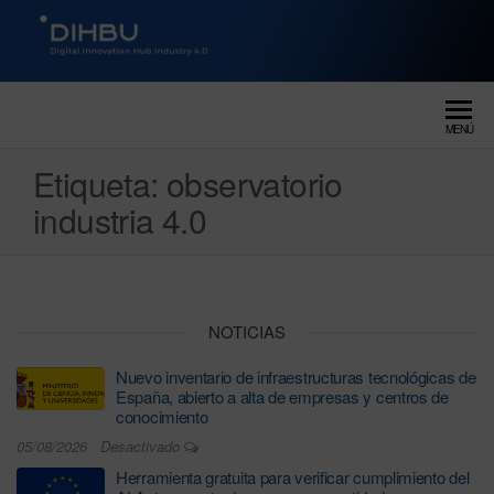
DIGITAL INNOVATION HUB
dihbu – ecosistema para la
digitalización industrial
INDUSTRY 4.0
MENÚ
Etiqueta:
observatorio
industria 4.0
NOTICIAS
Nuevo inventario de infraestructuras tecnológicas de
España, abierto a alta de empresas y centros de
conocimiento
05/08/2026
Desactivado
Herramienta gratuita para verificar cumplimiento del