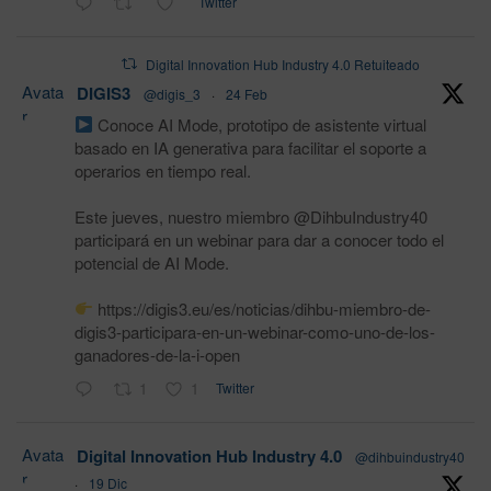
Twitter
Digital Innovation Hub Industry 4.0 Retuiteado
Avata
DIGIS3
@digis_3
·
24 Feb
r
Conoce AI Mode, prototipo de asistente virtual
basado en IA generativa para facilitar el soporte a
operarios en tiempo real.
Este jueves, nuestro miembro @DihbuIndustry40
participará en un webinar para dar a conocer todo el
potencial de AI Mode.
https://digis3.eu/es/noticias/dihbu-miembro-de-
digis3-participara-en-un-webinar-como-uno-de-los-
ganadores-de-la-i-open
1
1
Twitter
Avata
Digital Innovation Hub Industry 4.0
@dihbuindustry40
r
·
19 Dic