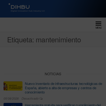
DIGITAL INNOVATION HUB
dihbu – ecosistema para la
digitalización industrial
INDUSTRY 4.0
MENÚ
Etiqueta:
mantenimiento
NOTICIAS
Nuevo inventario de infraestructuras tecnológicas de
España, abierto a alta de empresas y centros de
conocimiento
05/08/2026
Desactivado
Herramienta gratuita para verificar cumplimiento del