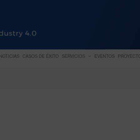
HUB INDUSTRY 4.0
dihbu – ecosistema para la digitaliz
NOTICIAS
CASOS DE ÉXITO
SERVICIOS
EVENTOS
PROYECT