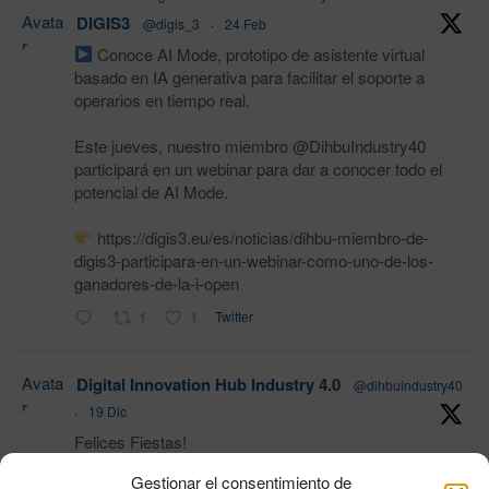
Avata
DIGIS3
@digis_3
·
24 Feb
r
Conoce AI Mode, prototipo de asistente virtual
basado en IA generativa para facilitar el soporte a
operarios en tiempo real.
Este jueves, nuestro miembro @DihbuIndustry40
participará en un webinar para dar a conocer todo el
potencial de AI Mode.
https://digis3.eu/es/noticias/dihbu-miembro-de-
digis3-participara-en-un-webinar-como-uno-de-los-
ganadores-de-la-i-open
1
1
Twitter
Avata
Digital Innovation Hub Industry 4.0
@dihbuindustry40
r
·
19 Dic
Felices Fiestas!
Gestionar el consentimiento de