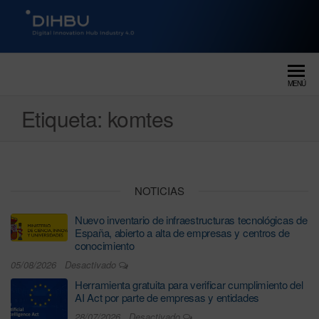
DIGITAL INNOVATION HUB
dihbu – ecosistema para la
digitalización industrial
INDUSTRY 4.0
MENÚ
Etiqueta:
komtes
NOTICIAS
Nuevo inventario de infraestructuras tecnológicas de
España, abierto a alta de empresas y centros de
conocimiento
05/08/2026
Desactivado
Herramienta gratuita para verificar cumplimiento del
AI Act por parte de empresas y entidades
28/07/2026
Desactivado