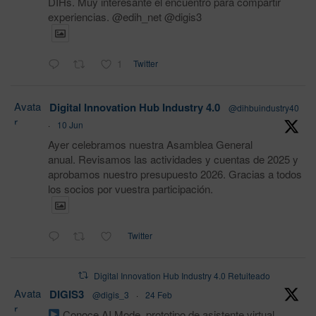
DIHs. Muy interesante el encuentro para compartir
experiencias. @edih_net @digis3
1
Twitter
Avata
Digital Innovation Hub Industry 4.0
@dihbuindustry40
r
·
10 Jun
Ayer celebramos nuestra Asamblea General
anual. Revisamos las actividades y cuentas de 2025 y
aprobamos nuestro presupuesto 2026. Gracias a todos
los socios por vuestra participación.
Twitter
Digital Innovation Hub Industry 4.0 Retuiteado
Avata
DIGIS3
@digis_3
·
24 Feb
r
Conoce AI Mode, prototipo de asistente virtual