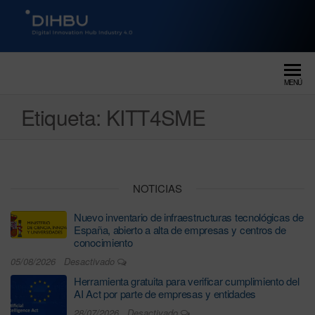
DIGITAL INNOVATION HUB
dihbu – ecosistema para la
digitalización industrial
INDUSTRY 4.0
MENÚ
Etiqueta:
KITT4SME
NOTICIAS
Nuevo inventario de infraestructuras tecnológicas de
España, abierto a alta de empresas y centros de
conocimiento
05/08/2026
Desactivado
Herramienta gratuita para verificar cumplimiento del
AI Act por parte de empresas y entidades
28/07/2026
Desactivado